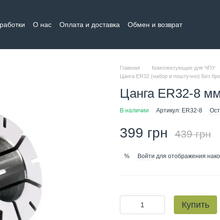
бработки
О нас
Оплата и доставка
Обмен и возврат
тная информация
Главная
Комплектующие для ЧПУ
Цанга ER32 (набор и поштучно) Без бр
Цанга ER32-8 м
В наличии
Артикул: ER32-8
Ост
399 грн
439 грн
Войти
для отображения нако
%
Купить