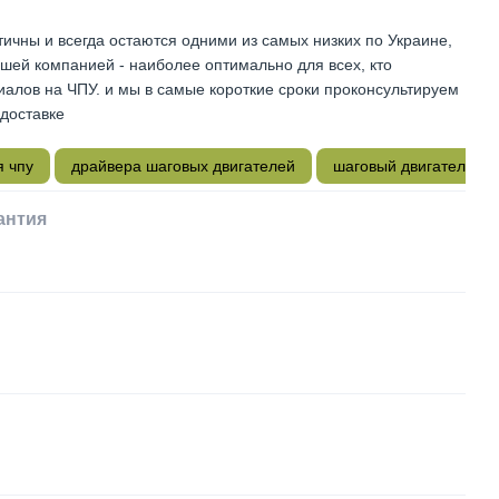
чны и всегда остаются одними из самых низких по Украине,
ашей компанией - наиболее оптимально для всех, кто
алов на ЧПУ. и мы в самые короткие сроки проконсультируем
 доставке
я чпу
драйвера шаговых двигателей
шаговый двигатель чп
антия