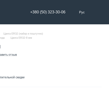
+380 (50) 323-30-06
Рус
Цанга ER32 (набор и поштучно)
енда
Цанга ER32-8 мм
м
авить отзыв
пительной скидки