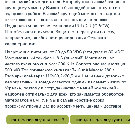
очень низкий шум двигателя Не требуется высокий запас по
крутящему моменту Высокое быстродействие, отсутствие
задержек в работе Высокий крутящий момент на старте и
низких скоростях, высокая жесткость при остановке
Поддержка управления сигналами PUL/DIR (CP/CW)
Рентабельная стоимость Защита от перегрузки по току,
напряжению, ошибок позиционирования Основные
характеристики:
Напряжение питания: от 20 до 50 VDC (стандартно 36 VDC)
Максимальный ток фазы: 8 А (пиковый) Максимальная
частота входного сигнала: 200 KHz Сопротивление изоляции:
500 МΩ Ток логического сигнала: 7-16 mA Масса: 280 г
Размеры драйвера: 116х69,2х26,5 мм Наши цены довольно
демократичны и всегда остаются одними из самых низких по
Украине, поэтому и сотрудничество с нашей компанией -
наиболее оптимально для всех, кто занимается обработкой
материалов на ЧПУ. и мы в самые короткие сроки
проконсультируем Вас по ассортименту, ценам и доставке.
контроллер чпу для mach3
шпиндель для чпу купить киев