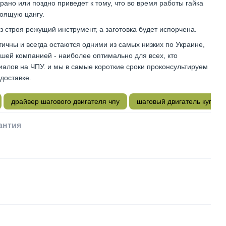
рано или поздно приведет к тому, что во время работы гайка
тоящую цангу.
з строя режущий инструмент, а заготовка будет испорчена.
чны и всегда остаются одними из самых низких по Украине,
ашей компанией - наиболее оптимально для всех, кто
алов на ЧПУ. и мы в самые короткие сроки проконсультируем
доставке.
драйвер шагового двигателя чпу
шаговый двигатель купить
антия