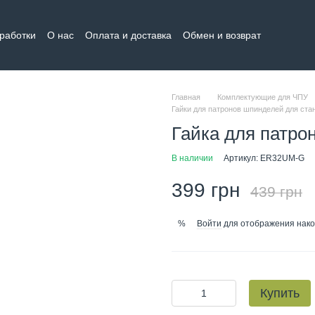
бработки
О нас
Оплата и доставка
Обмен и возврат
тная информация
Главная
Комплектующие для ЧПУ
Гайки для патронов шпинделей для ста
Гайка для патр
В наличии
Артикул: ER32UM-G
399 грн
439 грн
Войти
для отображения нако
%
Купить