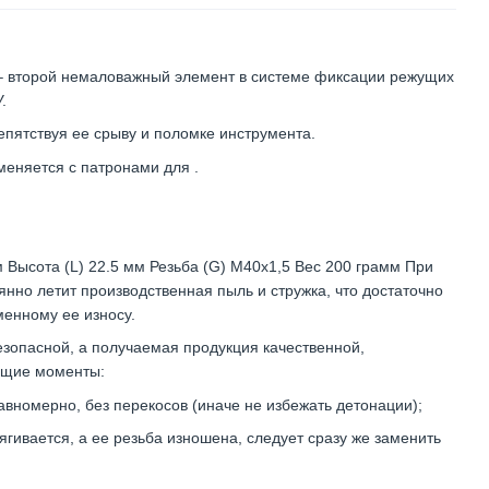
 – второй немаловажный элемент в системе фиксации режущих
.
епятствуя ее срыву и поломке инструмента.
еняется с патронами для .
 Высота (L) 22.5 мм Резьба (G) М40х1,5 Вес 200 грамм При
янно летит производственная пыль и стружка, что достаточно
менному ее износу.
езопасной, а получаемая продукция качественной,
ющие моменты:
авномерно, без перекосов (иначе не избежать детонации);
тягивается, а ее резьба изношена, следует сразу же заменить