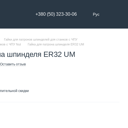
+380 (50) 323-30-06
Рус
Гайки для патронов шпинделей для станков с ЧПУ
нков с ЧПУ Nut
Гайка для патрона шпинделя ER32 UM
она шпинделя ER32 UM
Оставить отзыв
пительной скидки