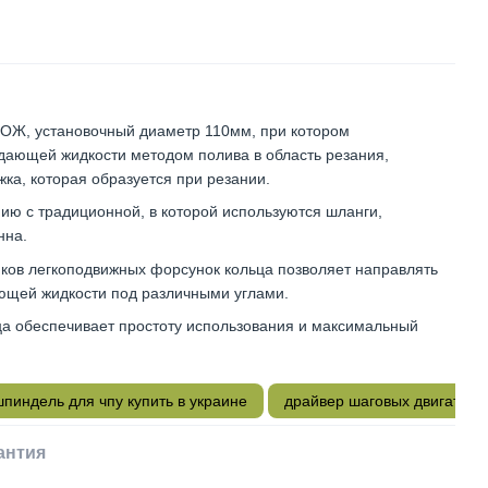
ОЖ, установочный диаметр 110мм, при котором
дающей жидкости методом полива в область резания,
ка, которая образуется при резании.
ию с традиционной, в которой используются шланги,
нна.
иков легкоподвижных форсунок кольца позволяет направлять
ющей жидкости под различными углами.
ца обеспечивает простоту использования и максимальный
шпиндель для чпу купить в украине
драйвер шаговых двигателе
антия