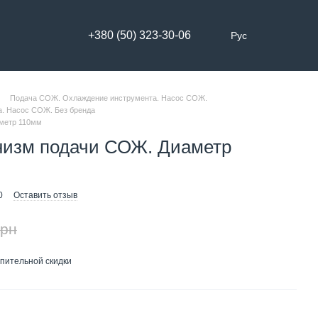
+380 (50) 323-30-06
Рус
Подача СОЖ. Охлаждение инструмента. Насос СОЖ.
. Насос СОЖ. Без бренда
метр 110мм
низм подачи СОЖ. Диаметр
0
Оставить отзыв
грн
пительной скидки