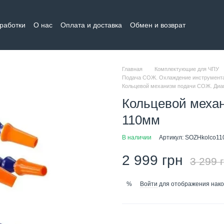
бработки
О нас
Оплата и доставка
Обмен и возврат
тная информация
Главная
Комплектующие для ЧПУ
Подача СОЖ. Охлаждение инструмента
Кольцевой механизм подачи СОЖ. Диа
Кольцевой меха
110мм
В наличии
Артикул: SOZHkolco11
2 999 грн
3 299 
Войти
для отображения нако
%