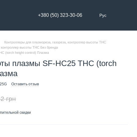
+380 (50) 323-30-06
Рус
Контроллеры для плазмореза, газореза, контроллер высоты THC
, контроллер высоты THC Без бренда
 (torch height control) Плазма
оты плазмы SF-HC25 THC (torch
лазма
C25G
Оставить отзыв
2 грн
пительной скидки