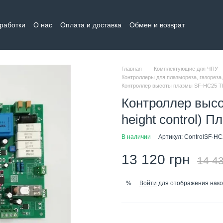
бработки
О нас
Оплата и доставка
Обмен и возврат
тная информация
Главная
Комплектующие для ЧПУ
Контроллеры для плазмореза, газореза
Контроллер высоты плазмы SF-HC25 THC
Контроллер выс
height control) П
В наличии
Артикул: ControlSF-H
13 120 грн
14 43
Войти
для отображения нако
%