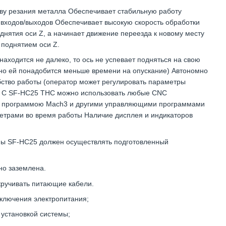
тву резания металла Обеспечивает стабильную работу
 входов/выходов Обеспечивает высокую скорость обработки
однятия оси Z, а начинает движение переезда к новому месту
 поднятием оси Z.
находится не далеко, то ось не успевает подняться на свою
нно ей понадобится меньше времени на опускание) Автономно
бство работы (оператор может регулировать параметры
) С SF-HC25 THC можно использовать любые CNC
с программою Mach3 и другими управляющими программами
етрами во время работы Наличие дисплея и индикаторов
мы SF-HC25 должен осуществлять подготовленный
но заземлена.
кручивать питающие кабели.
дключения электропитания;
 установкой системы;