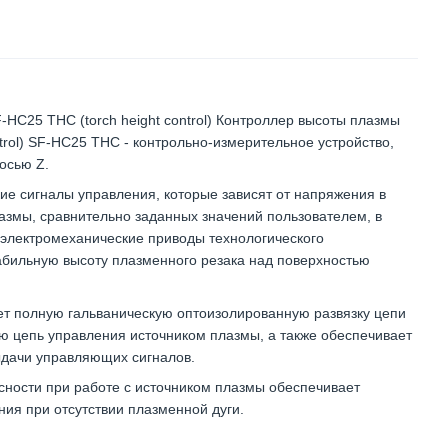
HC25 THC (torch height control) Контроллер высоты плазмы
ntrol) SF-HC25 THC - контрольно-измерительное устройство,
осью Z.
е сигналы управления, которые зависят от напряжения в
азмы, сравнительно заданных значений пользователем, в
 электромеханические приводы технологического
абильную высоту плазменного резака над поверхностью
ет полную гальваническую оптоизолированную развязку цепи
ю цепь управления источником плазмы, а также обеспечивает
ыдачи управляющих сигналов.
сности при работе с источником плазмы обеспечивает
ия при отсутствии плазменной дуги.