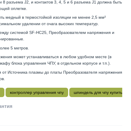
 8 разъема J2, и контактов 3, 4, 5 и 6 разъема J1 должна быть
ющей оплетке.
ть медный в термостойкой изоляции не менее 2,5 мм²
симальном удалении от очага высоких температур.
ежду системой SF-HC25, Преобразователем напряжения и
нированные.
олее 5 метров.
жения может устанавливаться в любом удобном месте (в
кафу блока управления ЧПУ, в отдельном корпусе и т.п.).
я от Источника плазмы до платы Преобразователя напряжения
ов.
контроллер управления чпу
шпиндель для чпу купить кие
антия