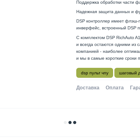
Поддержка обработки части фа
Надежная защита данных и фу
DSP контроллер имеет флэш-
инверфейс, встроенный DSP пр
С комплектом DSP RichAuto A
и всегда остаются одними из 
компанией - наиболее оптимал
и мы в самые короткие сроки 
dsp пульт чпу
шаговый д
Доставка
Оплата
Гар