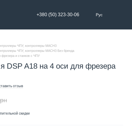
+380 (50) 323-30-06
Рус
онтроллеры ЧПУ, контроллеры MACH3
онтроллеры ЧПУ, контроллеры MACH3 Без бренда
я фрезера и станков с ЧПУ
я DSP A18 на 4 оси для фрезера
ставить отзыв
грн
пительной скидки