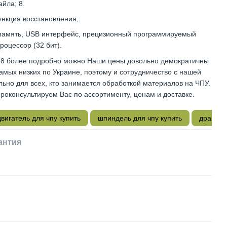
йла; 8.
нкция восстановления;
память, USB интерфейс, прецизионный программируемый
оцессор (32 бит).
18 более подробно можно Наши цены довольно демократичны
самых низких по Украине, поэтому и сотрудничество с нашей
ьно для всех, кто занимается обработкой материалов на ЧПУ.
проконсультируем Вас по ассортименту, ценам и доставке.
вигатель для чпу купить
шпиндель для чпу купить
драйвер
антия