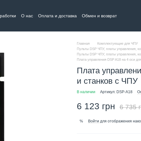
бработки
О нас
Оплата и доставка
Обмен и возврат
тная информация
Главная
Комплектующие для ЧПУ
Пульты DSP ЧПУ, платы управления, к
Пульты DSP ЧПУ, платы управления, к
Плата управления DSP A18 на 4 оси дл
Плата управлени
и станков с ЧПУ
В наличии
Артикул: DSP-A18
О
6 123 грн
6 735 
Войти
для отображения нако
%