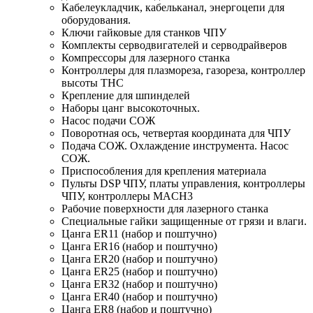
Кабелеукладчик, кабельканал, энергоцепи для
оборудования.
Ключи гайковые для станков ЧПУ
Комплекты серводвигателей и серводрайверов
Компрессоры для лазерного станка
Контроллеры для плазмореза, газореза, контроллер
высоты THC
Крепление для шпинделей
Наборы цанг высокоточных.
Насос подачи СОЖ
Поворотная ось, четвертая координата для ЧПУ
Подача СОЖ. Охлаждение инструмента. Насос
СОЖ.
Приспособления для крепления материала
Пульты DSP ЧПУ, платы управления, контроллеры
ЧПУ, контроллеры MACH3
Рабочие поверхности для лазерного станка
Специальные гайки защищенные от грязи и влаги.
Цанга ER11 (набор и поштучно)
Цанга ER16 (набор и поштучно)
Цанга ER20 (набор и поштучно)
Цанга ER25 (набор и поштучно)
Цанга ER32 (набор и поштучно)
Цанга ER40 (набор и поштучно)
Цанга ER8 (набор и поштучно)