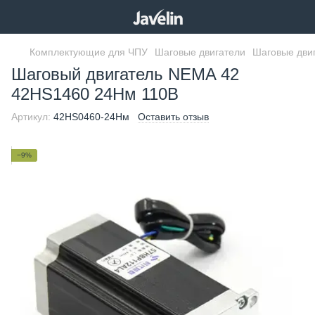
Комплектующие для ЧПУ
Шаговые двигатели
Шаговые дви
Шаговый двигатель NEMA 42
42HS1460 24Нм 110В
Артикул:
42HS0460-24Нм
Оставить отзыв
−9%