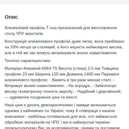
Опис
Алюмінієвий профіль Т-паз призначений для виготовлення
столу ЧПУ верстатів.
Конструкція алюмінієвого профілю дуже легка, вона приблизно
на 33% легша за сталевий, а його міцність неймовірно висока,
але в той же час можуть витримувати значні навантаження.
Технічні характеристики:
Матеріал Алюміній 6063-T5 Висота (стінка) 2,5 мм Товщина
профілю 23 мм Ширина 125 мм Довжина 1400 мм Переваги
алюмінієвого профілю: - Важить в три рази менше сталі; -
Витримує великі навантаження; - Не кородує; - Забезпечує
високу геометричну точність виробу; - Надійний і довговічний;
— адекватне поєднання ціни та якості.
Наші ціни є досить демократичними і завжди залишаються
одними з найнижчих по Україні, тому й співпраця з нашою
компанією - найбільш оптимальна для всіх, хто займається
обробкою матеріалів на ЧПУ. і ми в найкоротші терміни
проконсультуємо Вас за асортиментом, цінами та доставкою.