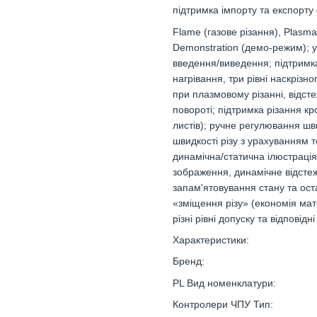
підтримка імпорту та експорту
Flame (газове різання), Plasma
Demonstration (демо-режим); 
введення/виведення; підтримк
нагрівання, три рівні наскрізн
при плазмовому різанні, відст
повороті; підтримка різання кр
листів); ручне регулювання шв
швидкості різу з урахуванням
динамічна/статична ілюстраці
зображення, динамічне відсте
запам'ятовування стану та ост
«зміщення різу» (економія мат
різні рівні допуску та відповід
Характеристики:
Бренд:
PL Вид номенклатури:
Контролери ЧПУ Тип: