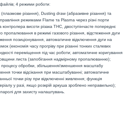
 файлів; 4 режими роботи:
 (плазмове різання), Dusting draw (абразивне різання) та
управління режимами Flame та Plasma через різні порти
а контролера висоти різака THC, двоступінчасте попереднє
ого пропалювання в режимі газового різання, відстеження дуги
еження позиціонування, автоматичне відключення дуги на
омок (економія часу прогріву при різанні тонких сталевих
идкості переміщення під час роботи; автоматичне коригування
 товщини листа (запобігання надмірному пропалюванню);
я процесу обробки, збільшення/зменшення масштабу
ження точки відсікання при масштабуванні; автоматичне
анньої точки різу при відключенні живлення; функція
еріалу у разі, якщо розкрій аркуша зроблено неправильно);
ні паролі для захисту налаштувань.