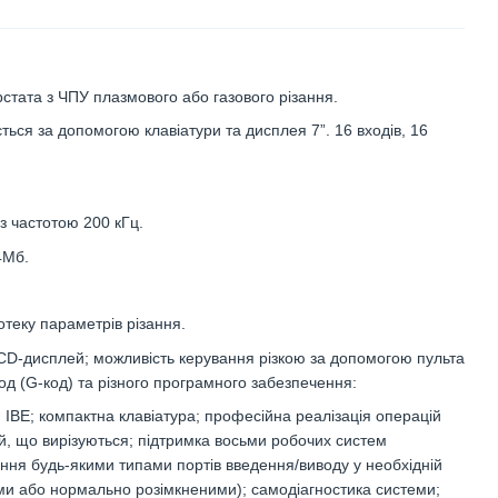
стата з ЧПУ плазмового або газового різання.
ься за допомогою клавіатури та дисплея 7”. 16 входів, 16
з частотою 200 кГц.
4Мб.
теку параметрів різання.
LCD-дисплей; можливість керування різкою за допомогою пульта
код (G-код) та різного програмного забезпечення:
 IBE; компактна клавіатура; професійна реалізація операцій
й, що вирізуються; підтримка восьми робочих систем
ння будь-якими типами портів введення/виводу у необхідній
ими або нормально розімкненими); самодіагностика системи;