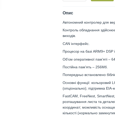
Опис
Автономний контролер для вер
Контроль обладнання здійснюєт
виходів.
CAN інтерфейс.
Процесор на базі ARM9+ DSP і
Об'єм оперативної пам'яті – 6
Постійна пам'ять – 256Мб.
Попередньо встановлено бібліо
Основні функції: кольоровий 
(опціонально); підтримка EIA-
FastCAM, FreeNest, SmartNest,
розташування листа та детале
координат; можливість оснаще
кількості (нормально замкнут