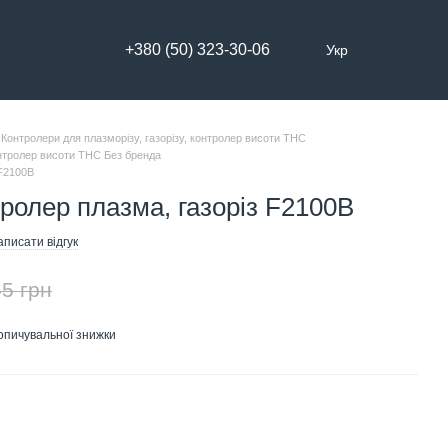
+380 (50) 323-30-06
Укр
Контролери для плазморізу, газорізу, контролер висоти THC
онтролер висоти THC Без бренда
 F2100B
ролер плазма, газоріз F2100B
писати відгук
5 грн
опичувальної знижки