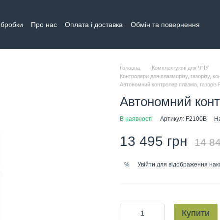
обробки
Про нас
Оплата і доставка
Обмін та повернення
тна інформація
Головна
Комплектуючі для ЧПУ
Контролери для плазморізу, газорізу, к
Автономний контролер плазма, газоріз
Автономний конт
В наявності
Артикул: F2100B
На
13 495 грн
14 84
Увійти
для відображення нак
%
Купити