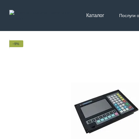
Перейти до основного контенту
Каталог
Послуги 
Контак
−9%