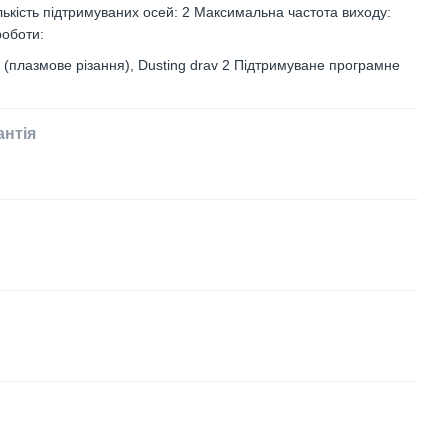
ькість підтримуваних осей: 2 Максимальна частота виходу:
роботи:
a (плазмове різання), Dusting drav 2 Підтримуване програмне
антія