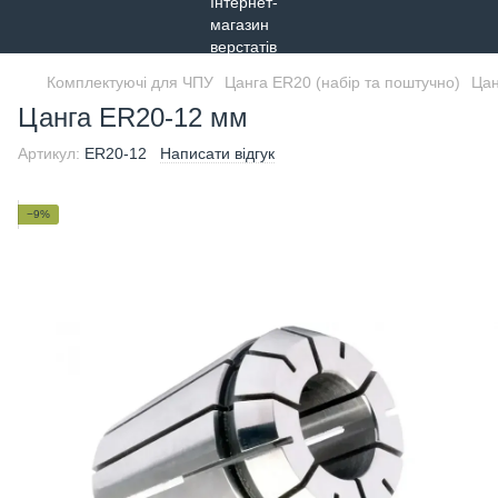
Комплектуючі для ЧПУ
Цанга ER20 (набір та поштучно)
Цан
Цанга ER20-12 мм
Артикул:
ER20-12
Написати відгук
−9%