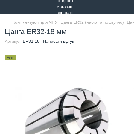
Комплектуючі для ЧПУ
Цанга ER32 (набір та поштучно)
Цан
Цанга ER32-18 мм
Артикул:
ER32-18
Написати відгук
−9%