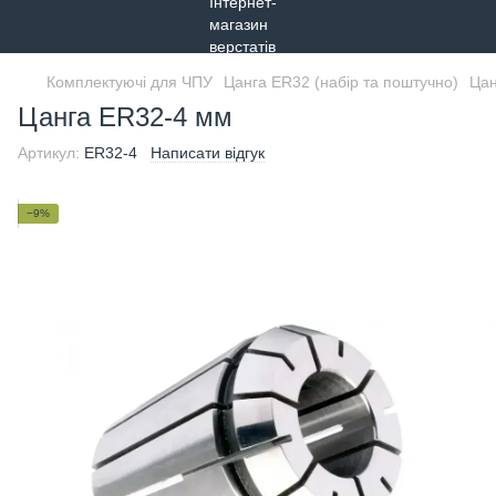
Комплектуючі для ЧПУ
Цанга ER32 (набір та поштучно)
Цан
Цанга ER32-4 мм
Артикул:
ER32-4
Написати відгук
−9%