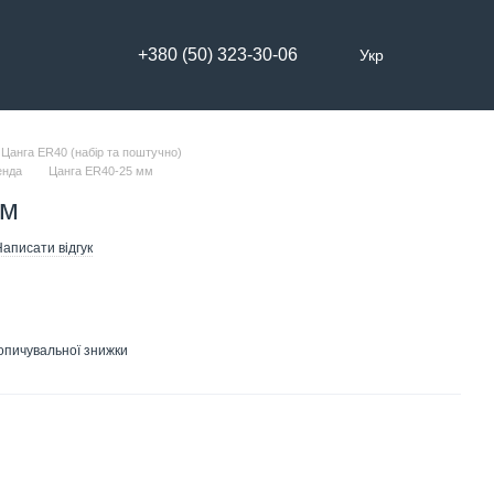
+380 (50) 323-30-06
Укр
Цанга ER40 (набір та поштучно)
енда
Цанга ER40-25 мм
мм
аписати відгук
опичувальної знижки