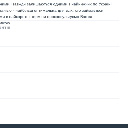
чними і завжди залишаються одними з найнижчих по Україні,
анією - найбільш оптимальна для всіх, хто займається
 ми в найкоротші терміни проконсультуємо Вас за
авкою
антія