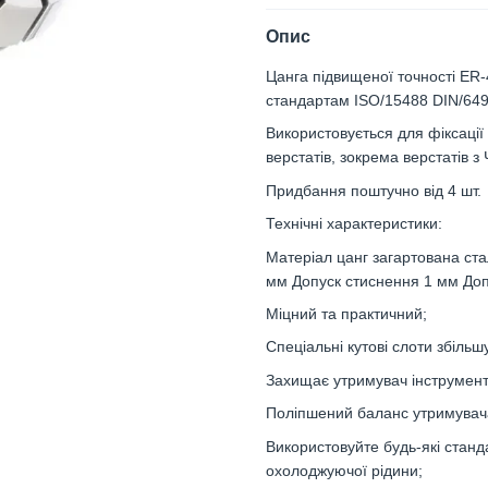
Опис
Цанга підвищеної точності ER-4
стандартам ISO/15488 DIN/649
Використовується для фіксаці
верстатів, зокрема верстатів з
Придбання поштучно від 4 шт.
Технічні характеристики:
Матеріал цанг загартована ста
мм Допуск стиснення 1 мм Допу
Міцний та практичний;
Спеціальні кутові слоти збільш
Захищає утримувач інструмент
Поліпшений баланс утримувача
Використовуйте будь-які станд
охолоджуючої рідини;