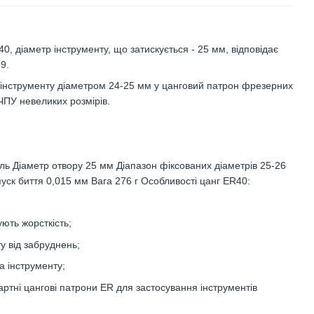
0, діаметр інструменту, що затискується - 25 мм, відповідає
9.
ї інструменту діаметром 24-25 мм у цанговий патрон фрезерних
 ЧПУ невеликих розмірів.
ль Діаметр отвору 25 мм Діапазон фіксованих діаметрів 25-26
ск биття 0,015 мм Вага 276 г Особливості цанг ER40:
ують жорсткість;
у від забруднень;
 інструменту;
артні цангові патрони ER для застосування інструментів