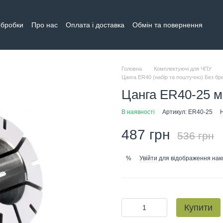
обробки
Про нас
Оплата і доставка
Обмін та повернення
тна інформація
Головна
Комплектуючі для ЧПУ
Цанга ER40 (набір та поштучно) Без бр
Цанга ER40-25 
В наявності
Артикул: ER40-25
Н
487 грн
536 грн
Увійти
для відображення нак
%
Купити