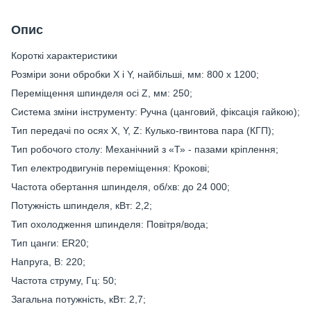
Опис
Короткі характеристики
Розміри зони обробки X і Y, найбільші, мм: 800 х 1200;
Переміщення шпинделя осі Z, мм: 250;
Система зміни інструменту: Ручна (цанговий, фіксація гайкою);
Тип передачі по осях X, Y, Z: Кулько-гвинтова пара (КГП);
Тип робочого столу: Механічний з «Т» - пазами кріплення;
Тип електродвигунів переміщення: Крокові;
Частота обертання шпинделя, об/хв: до 24 000;
Потужність шпинделя, кВт: 2,2;
Тип охолодження шпинделя: Повітря/вода;
Тип цанги: ER20;
Напруга, В: 220;
Частота струму, Гц: 50;
Загальна потужність, кВт: 2,7;