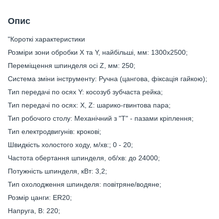
Опис
"Короткі характеристики
Розміри зони обробки X та Y, найбільші, мм: 1300х2500;
Переміщення шпинделя осі Z, мм: 250;
Система зміни інструменту: Ручна (цангова, фіксація гайкою);
Тип передачі по осях Y: косозуб зубчаста рейка;
Тип передачі по осях: Х, Z: шарико-гвинтова пара;
Тип робочого столу: Механічний з "Т" - пазами кріплення;
Тип електродвигунів: крокові;
Швидкість холостого ходу, м/хв:; 0 - 20;
Частота обертання шпинделя, об/хв: до 24000;
Потужність шпинделя, кВт: 3,2;
Тип охолодження шпинделя: повітряне/водяне;
Розмір цанги: ER20;
Напруга, В: 220;