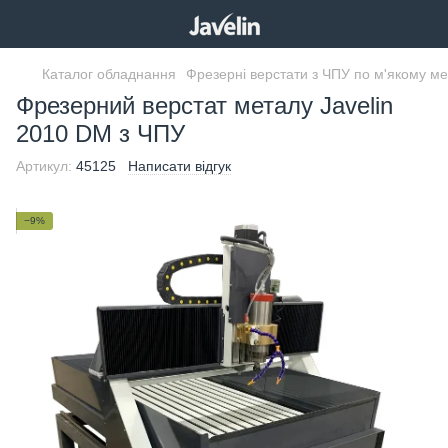
Каталог обладнання
Фрезерні верстати з ЧПУ по м'якому м
Фрезерний верстат металу Javelin
2010 DM з ЧПУ
Артикул:
45125
Написати відгук
−9%