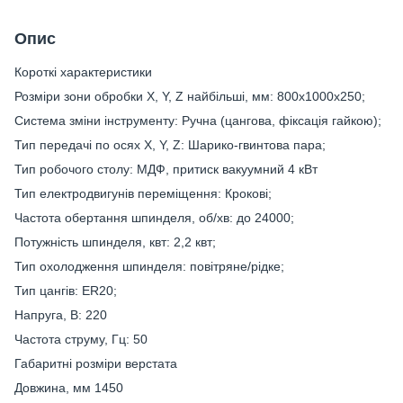
Опис
Короткі характеристики
Розміри зони обробки X, Y, Z найбільші, мм: 800х1000x250;
Система зміни інструменту: Ручна (цангова, фіксація гайкою);
Тип передачі по осях X, Y, Z: Шарико-гвинтова пара;
Тип робочого столу: МДФ, притиск вакуумний 4 кВт
Тип електродвигунів переміщення: Крокові;
Частота обертання шпинделя, об/хв: до 24000;
Потужність шпинделя, квт: 2,2 квт;
Тип охолодження шпинделя: повітряне/рідке;
Тип цангів: ER20;
Напруга, В: 220
Частота струму, Гц: 50
Габаритні розміри верстата
Довжина, мм 1450