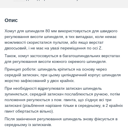
Опис
Хомут для шпинделя 80 мм використовується для швидкого
регулювання висоти шпинделя, в тих випадках, коли немає
можливості скористатися пультом, або якщо верстат
двоосьовий, і не має на увазі переміщення по осі Z.
Також, хомут застосовується в багатошпиндельних верстатах
для регулювання висоти кожного окремого шпинделя.
Принцип роботи: шпиндель кріпиться на основу через
середній затискач, при цьому циліндричний корпус шпинделя
жорстко зафіксований у двох крайніх.
При необхідності відрегулювати затискач шпиндель
зупиняється, середній затискач послаблюється ручкою, потім
положення регулюється з пом. гвинта, що з'єднує всі три
затискачі (різьблення нарізане тільки в середньому, в 2 крайніх
гвинт обертається вільно).
Після закінчення регулювання шпиндель знову фіксується в
середньому із затискачів.