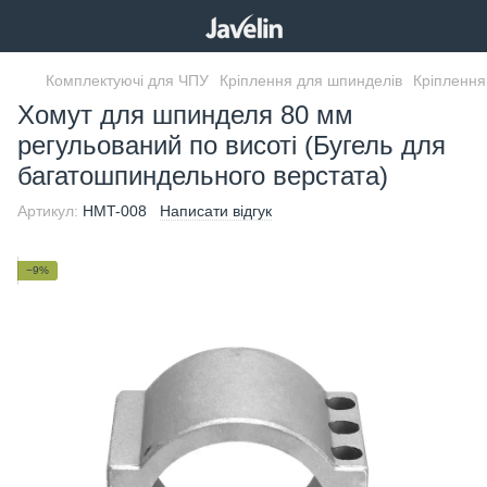
Комплектуючі для ЧПУ
Кріплення для шпинделів
Кріплення
Хомут для шпинделя 80 мм
регульований по висоті (Бугель для
багатошпиндельного верстата)
Артикул:
HMT-008
Написати відгук
−9%