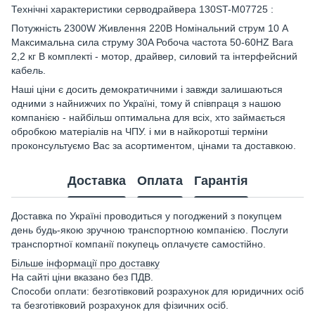
Технічні характеристики серводрайвера 130ST-M07725 :
Потужність 2300W Живлення 220В Номінальний струм 10 А
Максимальна сила струму 30A Робоча частота 50-60HZ Вага
2,2 кг В комплекті - мотор, драйвер, силовий та інтерфейсний
кабель.
Наші ціни є досить демократичними і завжди залишаються
одними з найнижчих по Україні, тому й співпраця з нашою
компанією - найбільш оптимальна для всіх, хто займається
обробкою матеріалів на ЧПУ. і ми в найкоротші терміни
проконсультуємо Вас за асортиментом, цінами та доставкою.
Доставка
Оплата
Гарантія
Доставка по Україні проводиться у погоджений з покупцем
день будь-якою зручною транспортною компанією. Послуги
транспортної компанії покупець оплачуєте самостійно.
Більше інформації про доставку
На сайті ціни вказано без ПДВ.
Способи оплати: безготівковий розрахунок для юридичних осіб
та безготівковий розрахунок для фізичних осіб.