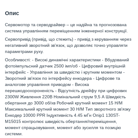
Опис
Сервомотор та серводрайвер – це надійна та прогнозована
система управлінням переміщенням інженерної конструкції.
Сервопривід (привід, що стежить) - привід з керуванням через
негативний зворотний зв'язок, що дозволяє точно управляти
параметрами руху.
Особливості: - Високі динамічні характеристики - Вбудований
фотоімпульсний датчик 2500 імп/об - Цифровий внутрішній
інтерфейс - Управління за швидкістю і крутним моментом -
Зворотний зв'язок по інтерфейсу енкодера - Цифрове та
аналогове управління приводом - Висока
перешкодоохороненість - Відсутність дрейфу при цифрових
2300W Живлення 220В Номінальний струм 9,5 А Швидкість
обертання до 3000 об/хв Робочий крутний момент 15 Н/М
Максимальний крутний момент 30 Н/М Тип зворотного зв'язку
Енкодер 10000 PPR Індуктивність 4.45 мГн Опір1 130ST-
M15015 контролює швидкість обертання/переміщення,
момент спрацьовування, момент або зусилля та позицію
системи.