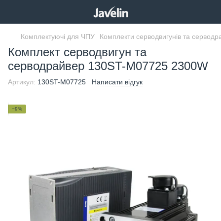
Комплектуючі для ЧПУ
Комплекти серводвигунів та серводр
Комплект серводвигун та
серводрайвер 130ST-M07725 2300W
Артикул:
130ST-M07725
Написати відгук
−9%