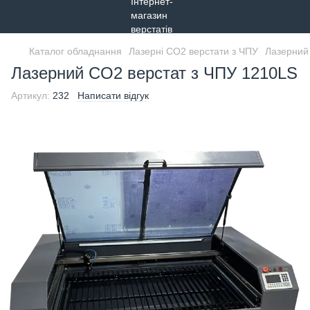
Каталог обладнання
Лазерні СО2 верстати з ЧПУ
Лазерний
Лазерний CO2 верстат з ЧПУ 1210LS
Артикул:
232
Написати відгук