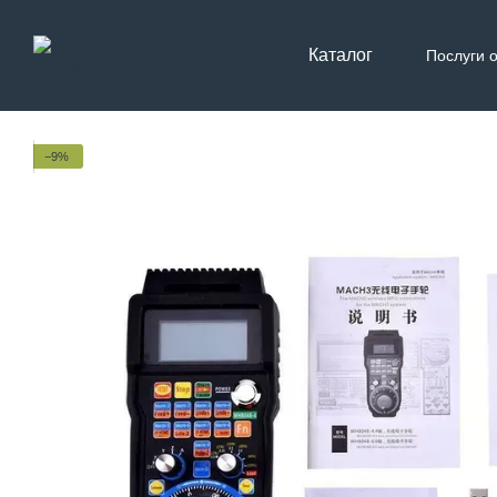
Перейти до основного контенту
Каталог
Послуги 
Контак
−9%