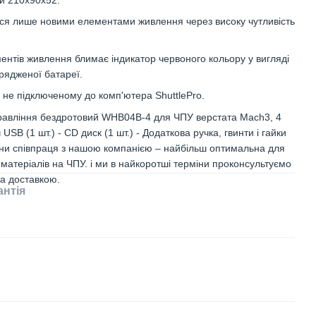
ся лише новими елементами живлення через високу чутливість
ентів живлення блимає індикатор червоного кольору у вигляді
рядженої батареї.
 не підключеному до комп'ютера ShuttlePro.
управління бездротовий WHB04B-4 для ЧПУ верстата Mach3, 4
 USB (1 шт.) - CD диск (1 шт.) - Додаткова ручка, гвинти і гайки
і ціни співпраця з нашою компанією – найбільш оптимальна для
 матеріалів на ЧПУ. і ми в найкоротші терміни проконсультуємо
та доставкою.
антія