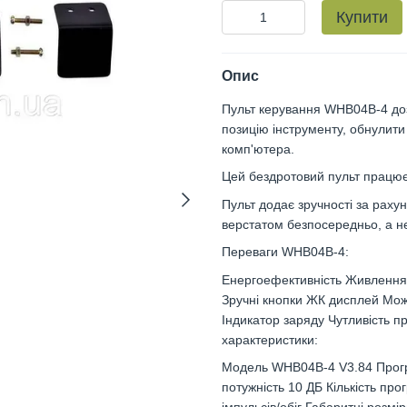
Купити
Опис
Пульт керування WHB04B-4 доз
позицію інструменту, обнулити
комп'ютера.
Цей бездротовий пульт працю
Пульт додає зручності за раху
верстатом безпосередньо, а не
Переваги WHB04B-4:
Енергоефективність Живлення 
Зручні кнопки ЖК дисплей Можл
Індикатор заряду Чутливість п
характеристики:
Модель WHB04B-4 V3.84 Прогр
потужність 10 ДБ Кількість пр
імпульсів/обіг Габаритні розмі