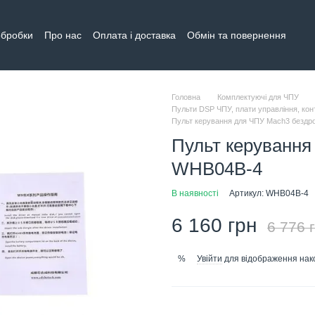
обробки
Про нас
Оплата і доставка
Обмін та повернення
тна інформація
Головна
Комплектуючі для ЧПУ
Пульти DSP ЧПУ, плати управління, ко
Пульт керування для ЧПУ Mach3 безд
Пульт керування
WHB04B-4
В наявності
Артикул: WHB04B-4
6 160 грн
6 776 
Увійти
для відображення нак
%