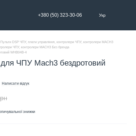
+380 (50) 323-30-06
Укр
Пульти DSP ЧПУ, плати управління, контролери ЧПУ, контролери MACH3
нтролери ЧПУ, контролери MACH3 Без бренда
ротовий WHB04B-4
 для ЧПУ Mach3 бездротовий
Написати відгук
грн
опичувальної знижки