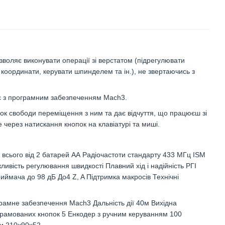
воляє виконувати операції зі верстатом (підрегулювати
 координати, керувати шпинделем та ін.), не звертаючись з
є з програмним забезпеченням Mach3.
нок свободи переміщення з ним та дає відчуття, що працюєш зі
 через натискання кнопок на клавіатурі та миші.
всього від 2 батарей АА Радіочастоти стандарту 433 МГц ISM
ивість регулювання швидкості Плавний хід і надійність РГІ
риймача до 98 дБ До4 Z, A Підтримка макросів Технічні
амне забезпечення Mach3 Дальність дії 40м Вихідна
ограмованих кнопок 5 Енкодер з ручним керуванням 100
ри 210х90х52.