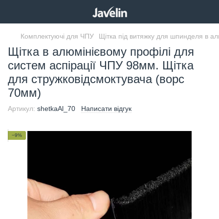
Комплектуючі для ЧПУ
Щітка під витяжку для шпинделя в ал
Щітка в алюмінієвому профілі для
систем аспірації ЧПУ 98мм. Щітка
для стружковідсмоктувача (ворс
70мм)
Артикул:
shetkaAl_70
Написати відгук
−9%