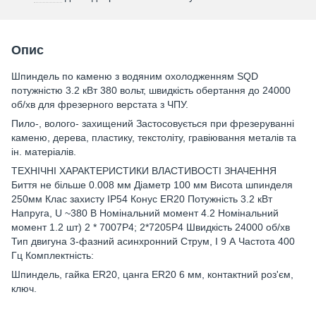
Опис
Шпиндель по каменю з водяним охолодженням SQD
потужністю 3.2 кВт 380 вольт, швидкість обертання до 24000
об/хв для фрезерного верстата з ЧПУ.
Пило-, волого- захищений Застосовується при фрезеруванні
каменю, дерева, пластику, текстоліту, гравіювання металів та
ін. матеріалів.
ТЕХНІЧНІ ХАРАКТЕРИСТИКИ ВЛАСТИВОСТІ ЗНАЧЕННЯ
Биття не більше 0.008 мм Діаметр 100 мм Висота шпинделя
250мм Клас захисту IP54 Конус ER20 Потужність 3.2 кВт
Напруга, U ~380 В Номінальний момент 4.2 Номінальний
момент 1.2 шт) 2 * 7007P4; 2*7205P4 Швидкість 24000 об/хв
Тип двигуна 3-фазний асинхронний Струм, I 9 А Частота 400
Гц Комплектність:
Шпиндель, гайка ER20, цанга ER20 6 мм, контактний роз'єм,
ключ.