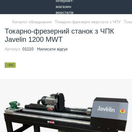
Каталог обладнання
Токарно-фрезерні верстати з ЧПУ
Ток
Токарно-фрезерний станок з ЧПК
Javelin 1200 МWT
Артикул:
01110
Написати відгук
−9%