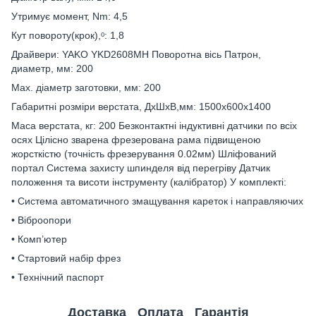
Утримує момент, Nm: 4,5
Кут повороту(крок),ᵒ: 1,8
Драйвери: YAKO YKD2608MH Поворотна вісь Патрон,
диаметр, мм: 200
Max. діаметр заготовки, мм: 200
Габаритні розміри верстата, ДхШхВ,мм: 1500х600х1400
Маса верстата, кг: 200 Безконтактні індуктивні датчики по всіх
осях Цілісно зварена фрезерована рама підвищеною
жорсткістю (точність фрезерування 0.02мм) Шліфований
портал Система захисту шпинделя від перегріву Датчик
положення та висоти інструменту (калібратор) У комплекті:
• Система автоматичного змащування кареток і направляючих
• Віброопори
• Комп’ютер
• Стартовий набір фрез
• Технічний паспорт
Доставка
Оплата
Гарантія