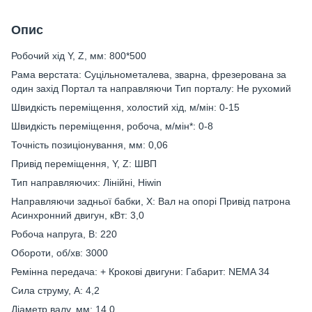
Опис
Робочий хід Y, Z, мм: 800*500
Рама верстата: Суцільнометалева, зварна, фрезерована за
один захід Портал та направляючи Тип порталу: Не рухомий
Швидкість переміщення, холостий хід, м/мін: 0-15
Швидкість переміщення, робоча, м/мін*: 0-8
Точність позиціонування, мм: 0,06
Привід переміщення, Y, Z: ШВП
Тип направляючих: Лінійні, Hiwin
Направляючи задньої бабки, Х: Вал на опорі Привід патрона
Асинхронний двигун, кВт: 3,0
Робоча напруга, В: 220
Обороти, об/хв: 3000
Ремінна передача: + Крокові двигуни: Габарит: NEMA 34
Сила струму, А: 4,2
Діаметр валу, мм: 14,0