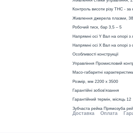
Живлення стійки управління, 
Контроль висоти різу ТНС - за
Живлення джерела плазми, 3
Робочий тиск, бар 3,5 – 5
Напрямні осі Y Вал на опорі з
Напрямні осі X Вал на опорі 
Особливості конструкції
Управління Промисловий конт
Масо-габаритні характеристик
Розмір, мм 2200 х 3500
Гарантійні зобов'язання
Гарантійний термін, місяць 12
Зубчаста рейка Прямозуба 
Доставка
Оплата
Гар