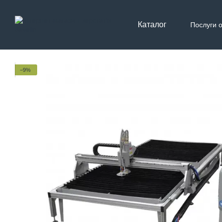
Перейти до основного контенту
Каталог
Послуги 
Контак
−9%