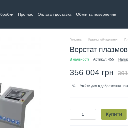
обробки
Про нас
Оплата і доставка
Обмін та повернення
тна інформація
Головна
Каталог обладнання
Пл
Верстат плазмов
В наявності
Артикул: 455
Напис
356 004 грн
391
Увійти
для відображення нак
%
Купити