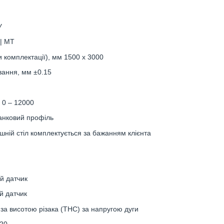
У
| MT
и комплектації), мм 1500 х 3000
вання, мм ±0.15
 0 – 12000
анковий профіль
ішній стіл комплектується за бажанням клієнта
й датчик
й датчик
за висотою різака (THC) за напругою дуги