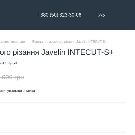
+380 (50) 323-30-06
Укр
азмові верстати
Верстат плазмового різання Javelin INTECUT-S+
ого різання Javelin INTECUT-S+
ати відгук
 600 грн
опичувальної знижки