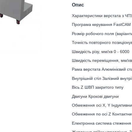
Опис
Характеристики верстата з ЧП
Програма керування FastCAM 
Розмір робочого поля (варіант
Точність повторного позиціону
Швидкість різу, мм/хв 0 - 6000
Швидкість переміщення, мм/хв
Рама верстата Алюмінієвий ст
Внутрішній стіл Залізний внутр
Вісь Z ШВП закритого типу
Двигуни Крокові двигуни
Обмеження осі X, Y Індуктивни
Обмеження по осі Z Контактни
Електронна система стеження 