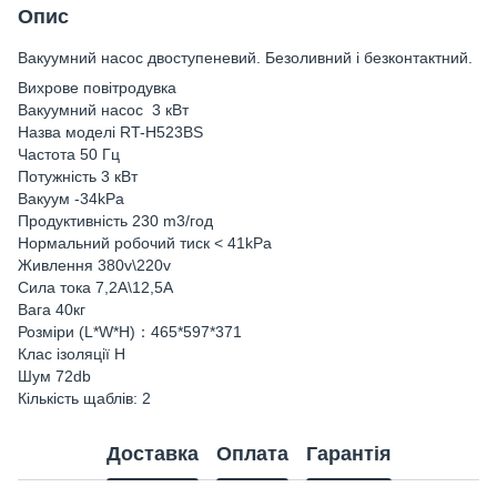
Опис
Вакуумний насос двоступеневий. Безоливний і безконтактний.
Вихрове повітродувка
Вакуумний насос 3 кВт
Назва моделі RT-H523BS
Частота 50 Гц
Потужність 3 кВт
Вакуум -34kPa
Продуктивність 230 m3/год
Нормальний робочий тиск < 41kPa
Живлення 380v\220v
Сила тока 7,2A\12,5A
Вага 40кг
Розміри (L*W*H)：465*597*371
Клас ізоляції H
Шум 72db
Кількість щаблів: 2
Доставка
Оплата
Гарантія