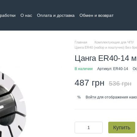
бработки
О нас
Оплата и доставка
Обмен и возврат
тная информация
Главная
Комплектующие для ЧПУ
Цанга ER40 (набор и поштучно) Без бр
Цанга ER40-14 
В наличии
Артикул: ER40-14
Ос
487 грн
536 грн
Войти
для отображения нако
%
Купить