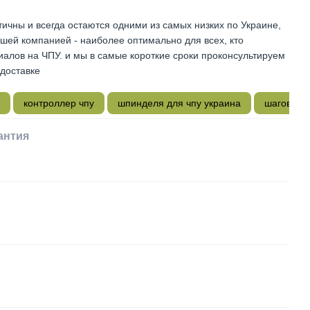
чны и всегда остаются одними из самых низких по Украине,
ашей компанией - наиболее оптимально для всех, кто
алов на ЧПУ. и мы в самые короткие сроки проконсультируем
 доставке
контроллер чпу
шпинделя для чпу украина
шаговые 
антия