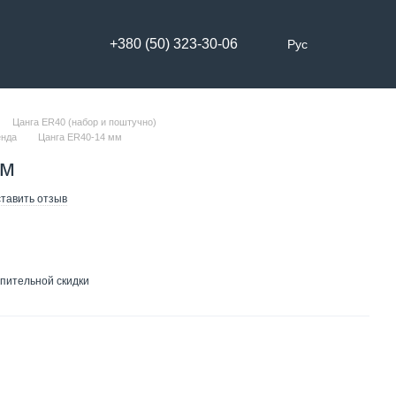
+380 (50) 323-30-06
Рус
Цанга ER40 (набор и поштучно)
енда
Цанга ER40-14 мм
мм
тавить отзыв
пительной скидки