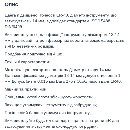
Опис
Цанга підвищеної точності ER-40, діаметр інструменту, що
затискується - 14 мм, відповідає стандартам ISO/15488
DIN/6499.
Використовується для фіксації інструменту діаметром 13-14
мм у цанговий патрон фрезерних верстатів, зокрема верстатів
з ЧПУ невеликих розмірів.
Придбання поштучно від 4 шт.
Технічні характеристики:
Матеріал цанг загартована сталь Діаметр отвору 14 мм
Діапазон фіксованих діаметрів 13-14 мм Допуск стиснення 1
мм Допуск биття 0,015 мм Вага 276 г Особливості цанг ER40:
Міцний та практичний;
Спеціальні кутові слоти збільшують жорсткість;
Захищає утримувач інструменту від забруднень;
Поліпшений баланс утримувача інструменту;
Використовуйте будь-які стандартні цангові патрони ER для
застосування інструментів охолоджуючої рідини;